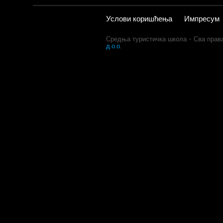
Услови коришћења
Импресум
Средња туристичка школа - Сва прав
д.о.о.