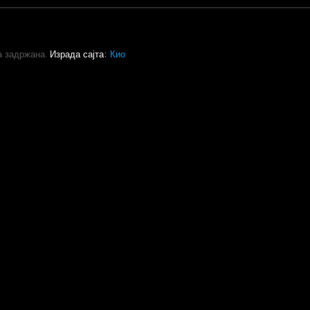
а задржана.
Израда сајта:
Кио