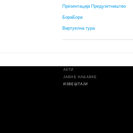
Презентација Предузетништво
БораБора
ШКОЛА
Виртуелна тура
ИСТОРИЈАТ
ШКОЛА ДАНАС
РЕЧ ДИРЕКТОРА
МЕЂУНАРОДНА САРАДЊА
САРАДЊА СА ПРИВРЕДОМ
АКТИ
ЈАВНЕ НАБАВКЕ
ИЗВЕШТАЈИ