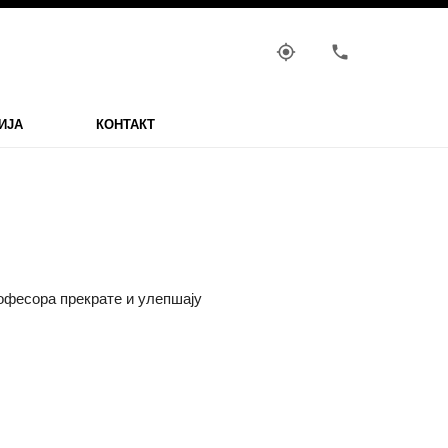
my_location
phone
ИЈА
КОНТАКТ
офесора прекрате и улепшају