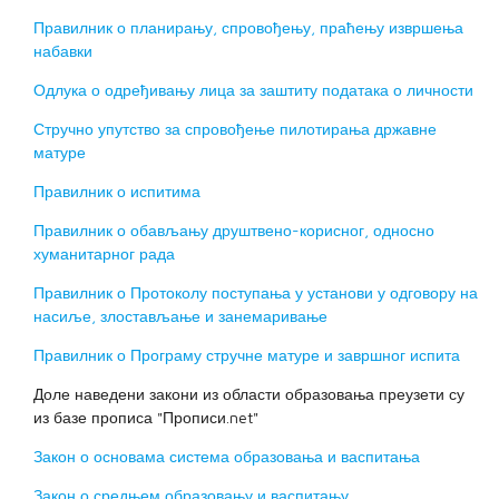
Правилник о планирању, спровођењу, праћењу извршења
набавки
Одлука о одређивању лица за заштиту података о личности
Стручно упутство за спровођење пилотирања државне
матуре
Правилник о испитима
Правилник о обављању друштвено-корисног, односно
хуманитарног рада
Правилник о Протоколу поступања у установи у одговору на
насиље, злостављање и занемаривање
Правилник о Програму стручне матуре и завршног испита
Доле наведени закони из области образовања преузети су
из базе прописа "Прописи.net"
Закон о основама система образовања и васпитања
Закон о средњем образовању и васпитању