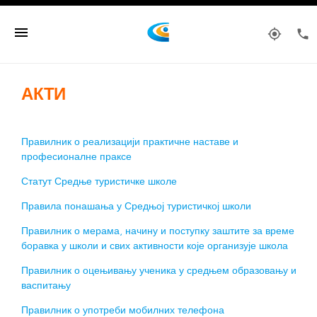
menu
my_location
phone
АКТИ
Правилник о реализацији практичне наставе и
професионалне праксе
Статут Средње туристичке школе
Правила понашања у Средњој туристичкој школи
Правилник о мерама, начину и поступку заштите за време
боравка у школи и свих активности које организује школа
Правилник о оцењивању ученика у средњем образовању и
васпитању
Правилник о употреби мобилних телефона