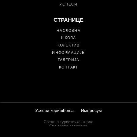
УСПЕСИ
СТРАНИЦЕ
НАСЛОВНА
ШКОЛА
КОЛЕКТИВ
ИНФОРМАЦИЈЕ
ГАЛЕРИЈА
КОНТАКТ
Услови коришћења
Импресум
Средња туристичка школа
Сва права задржана.
Израда сајта:
Кио д.о.о.