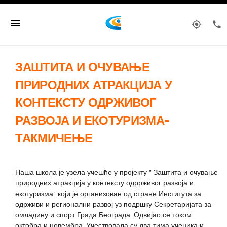
menu
my_location
phone
ЗАШТИТА И ОЧУВАЊЕ
ПРИРОДНИХ АТРАКЦИЈА У
КОНТЕКСТУ ОДРЖИВОГ
РАЗВОЈА И ЕКОТУРИЗМА-
ТАКМИЧЕЊЕ
Наша школа је узела учешће у пројекту " Заштита и очување
природних атракција у контексту одррживог развоја и
екотуризма" који је организован од стране Института за
одрживи и регионални развој уз подршку Секретаријата за
омладину и спорт Града Београда. Одвијао се током
октобра и новембра. Учествовала су два тима ученика и