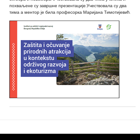
похваљене су завршне презентације.Учествовала су два
тима а ментор је била професорка Маријана Тимотијевић.