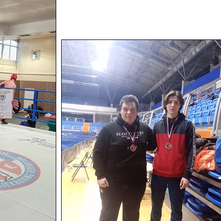
ИНФОРМАЦИЈЕ
СТРАНИЦЕ
ШКОЛСКИ КАЛЕНДАР
НАСЛОВНА
ВАЖНЕ ИНФОРМАЦИЈЕ
ШКОЛА
РАСПОРЕД ПРАКТИЧНЕ
КОЛЕКТИВ
НАСТАВЕ
ИНФОРМАЦИЈЕ
ВАНРЕДНИ УЧЕНИЦИ
ГАЛЕРИЈА
УСПЕСИ
КОНТАКТ