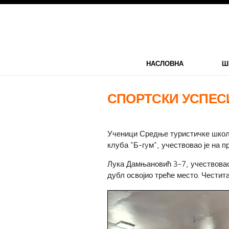
НАСЛОВНА
Ш
СПОРТСКИ УСПЕС
Ученици Средње туристичке школе
клуба "Б-гyм", учествовао је на 
Лука Дамњановић 3-7, учествовао 
дубл освојио треће место. Чести