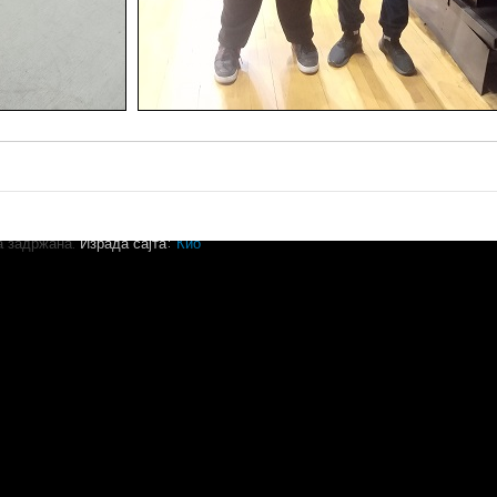
а задржана.
Израда сајта:
Кио