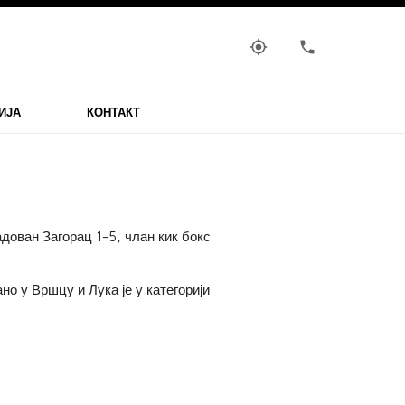
my_location
phone
ИЈА
КОНТАКТ
дован Загорац 1-5, члан кик бокс
о у Вршцу и Лука је у категорији