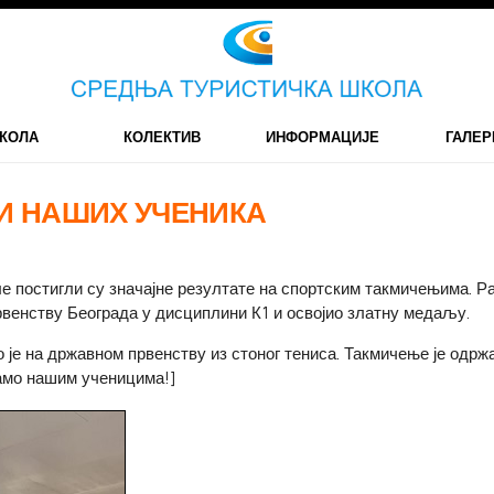
КОЛА
КОЛЕКТИВ
ИНФОРМАЦИЈЕ
ГАЛЕР
И НАШИХ УЧЕНИКА
 постигли су значајне резултате на спортским такмичењима. Ра
првенству Београда у дисциплини К1 и освојио златну медаљу.
је на државном првенству из стоног тениса. Такмичење је одржан
тамо нашим ученицима!]