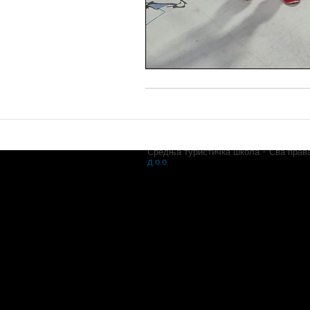
Услови коришћења
Импресум
Средња туристичка школа - Сва прав
д.о.о.