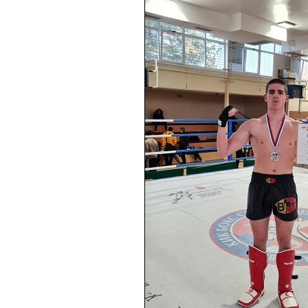
ШКОЛА
ИСТОРИЈАТ
ШКОЛА ДАНАС
РЕЧ ДИРЕКТОРА
МЕЂУНАРОДНА САРАДЊА
САРАДЊА СА ПРИВРЕДОМ
АКТИ
ЈАВНЕ НАБАВКЕ
ИЗВЕШТАЈИ