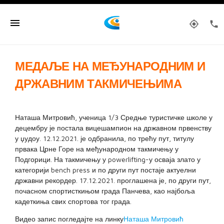
menu
my_location
phone
МЕДАЉЕ НА МЕЂУНАРОДНИМ И
ДРЖАВНИМ ТАКМИЧЕЊИМА
Наташа Митровић, ученица 1/3 Средње туристичке школе у
децембру је постала вицешампион на државном првенству
у џудоу. 12.12.2021. је одбранила, по трећу пут, титулу
првака Црне Горе на међународном такмичењу у
Подгорици. На такмичењу у powerlifting-у осваја злато у
категорији bench press и по други пут постаје актуелни
државни рекордер. 17.12.2021. проглашена је, по други пут,
почасном спортисткињом града Панчева, као најбоља
кадеткиња свих спортова тог града.
Видео запис погледајте на линку
Наташа Митровић