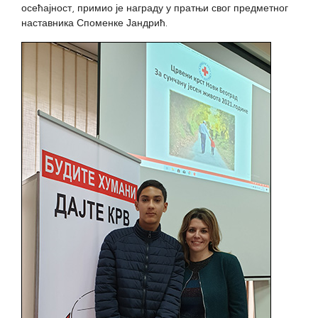
осећајност, примио је награду у пратњи свог предметног
наставника Споменке Јандрић.