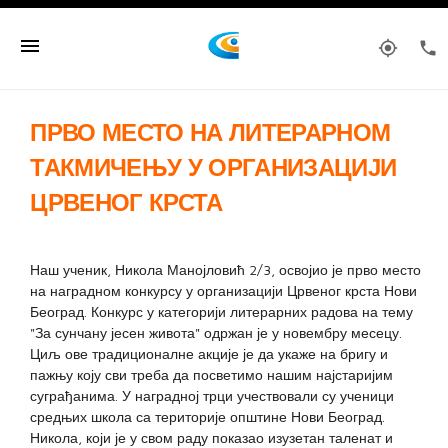
menu
my_location
phone
ПРВО МЕСТО НА ЛИТЕРАРНОМ
ТАКМИЧЕЊУ У ОРГАНИЗАЦИЈИ
ЦРВЕНОГ КРСТА
Наш ученик, Никола Манојловић 2/3, освојио је прво место
на наградном конкурсу у организацији Црвеног крста Нови
Београд. Конкурс у категорији литерарних радова на тему
"За сунчану јесен живота" одржан је у новембру месецу.
Циљ ове традиционалне акције је да укаже на бригу и
пажњу коју сви треба да посветимо нашим најстаријим
суграђанима. У наградној трци учествовали су ученици
средњих школа са територије општине Нови Београд.
Никола, који је у свом раду показао изузетан таленат и