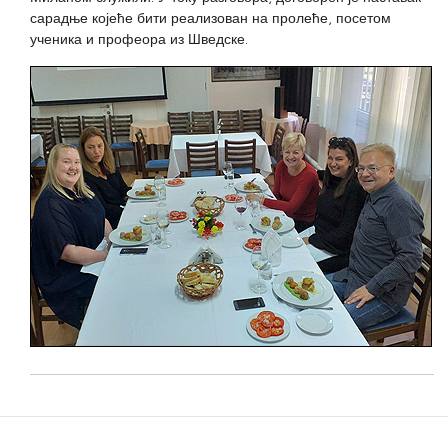
сарадње којеће бити реализован на пролеће, посетом
ученика и профеора из Шведске.