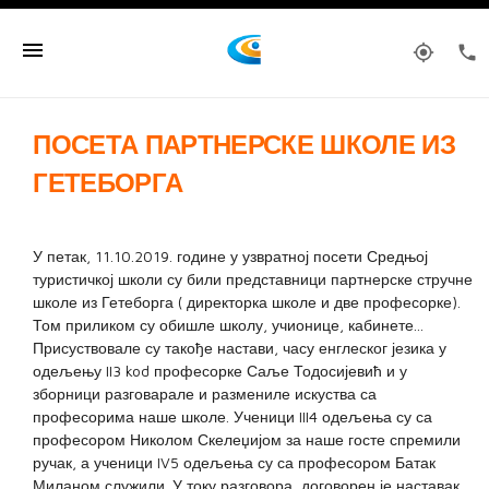
menu
my_location
phone
ПОСЕТА ПАРТНЕРСКЕ ШКОЛЕ ИЗ
ГЕТЕБОРГА
У петак, 11.10.2019. године у узвратној посети Средњој
туристичкој школи су били представници партнерске стручне
школе из Гетеборга ( директорка школе и две професорке).
Том приликом су обишле школу, учионице, кабинете...
Присуствовале су такође настави, часу енглеског језика у
одељењу II3 kod професорке Саље Тодосијевић и у
зборници разговарале и размениле искуства са
професорима наше школе. Ученици III4 одељења су са
професором Николом Скелеџијом за наше госте спремили
ручак, а ученици IV5 одељења су са професором Батак
Миланом служили. У току разговора, договорен је наставак