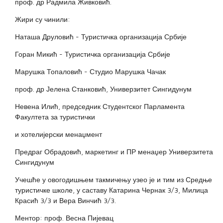
проф. др Радмила Живковић.
Жири су чинили:
Наташа Друловић - Туристичка организација Србије
Горан Микић - Туристичка организација Србије
Марушка Топаловић - Студио Марушка Чачак
проф. др Јелена Станковић, Универзитет Сингидунум
Невена Илић, председник Студентског Парламента
Факултета за туристички
и хотелијерски менаџмент
Предраг Обрадовић, маркетинг и ПР менаџер Универзитета
Сингидунум
Учешће у овогодишњем такмичењу узео је и тим из Средње
туристичке школе, у саставу Катарина Чернак 3/3, Милица
Красић 3/3 и Вера Винчић 3/3.
Ментор: проф. Весна Пијевац