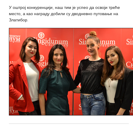
У оштрој конкуренцији, наш тим је успео да освоји треће
место, а као награду добили су дводневно путовање на
Златибор.