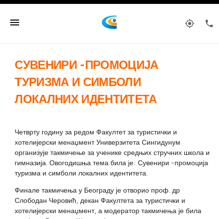
menu
my_location
phone
СУВЕНИРИ -ПРОМОЦИЈА
ТУРИЗМА И СИМБОЛИ
ЛОКАЛНИХ ИДЕНТИТЕТА
Четврту годину за редом Факултет за туристички и
хотелијерски менаџмент Универзитета Сингидунум
организује такмичење за ученике средњих стручних школа и
гимназија. Овогодишња тема била је: Сувенири -промоција
туризма и симболи локалних идентитета.
Финале такмичења у Београду је отворио проф. др
Слободан Черовић, декан Факултета за туристички и
хотелијерски менаџмент, а модератор такмичења је била