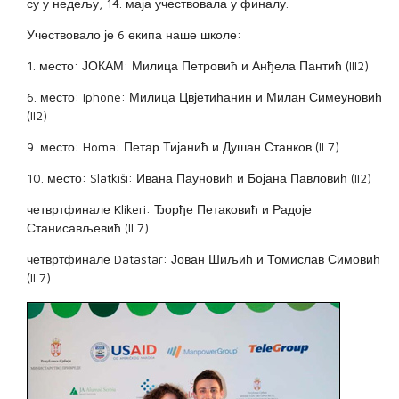
су у недељу, 14. маја учествовала у финалу.
Учествовало је 6 екипа наше школе:
1. место: ЈОКАМ: Милица Петровић и Анђела Пантић (III2)
6. место: Iphone: Милица Цвјетићанин и Милан Симеуновић
(II2)
9. место: Homa: Петар Тијанић и Душан Станков (II 7)
10. место: Slatkiši: Ивана Пауновић и Бојана Павловић (II2)
четвртфинале Klikeri: Ђорђе Петаковић и Радоје
Станисављевић (II 7)
четвртфинале Datastar: Јован Шиљић и Томислав Симовић
(II 7)