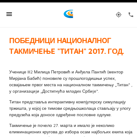
menu
my_location
phone
ПОБЕДНИЦИ НAЦИOНAЛНOГ
ТAКМИЧEЊE "TИТAН" 2017. ГОД.
Ученице III2 Милица Петровић и Анђела Пантић (ментор
Мирјана Бабић) поновиле су прошлогодишњи успех,
освајањем првог места на националном такмичењу „Титан“ ,
у oргaнизaциjи „Дoстигнућa млaдих Србиje“.
Титан представља интерактивну компјутерску симулацију
тржишта, у којој се тимови средњошколаца стављају у улогу
предузећа која доносе одређене пословне одлуке.
Такмичење је почело 27. марта и имало је неколико
елиминационих кругова до избора осам најбољих екипа која