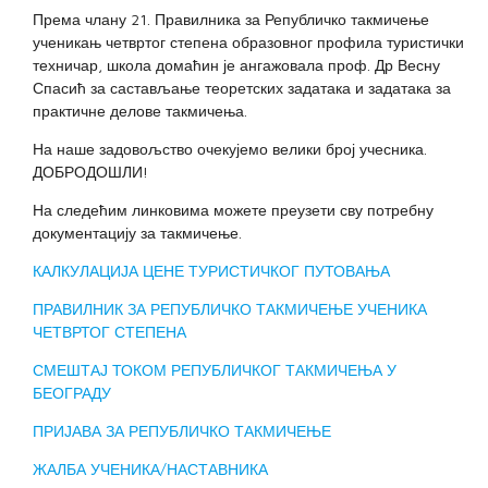
Према члану 21. Правилника за Републичко такмичење
ученикањ четвртог степена образовног профила туристички
техничар, школа домаћин је ангажовала проф. Др Весну
Спасић за састављање теоретских задатака и задатака за
практичне делове такмичења.
На наше задовољство очекујемо велики број учесника.
ДОБРОДОШЛИ!
На следећим линковима можете преузети сву потребну
документацију за такмичење.
КАЛКУЛАЦИЈА ЦЕНЕ ТУРИСТИЧКОГ ПУТОВАЊА
ПРАВИЛНИК ЗА РЕПУБЛИЧКО ТАКМИЧЕЊЕ УЧЕНИКА
ЧЕТВРТОГ СТЕПЕНА
СМЕШТАЈ ТОКОМ РЕПУБЛИЧКОГ ТАКМИЧЕЊА У
БЕОГРАДУ
ПРИЈАВА ЗА РЕПУБЛИЧКО ТАКМИЧЕЊЕ
ЖАЛБА УЧЕНИКА/НАСТАВНИКА