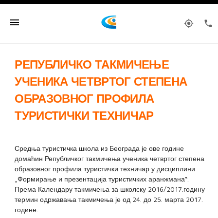
menu
my_location
phone
РЕПУБЛИЧКО ТАКМИЧЕЊЕ
УЧЕНИКА ЧЕТВРТОГ СТЕПЕНА
ОБРАЗОВНОГ ПРОФИЛА
ТУРИСТИЧКИ ТЕХНИЧАР
Средња туристичка школа из Београда је ове године
домаћин Републичког такмичења ученика четвртог степена
образовног профила туристички техничар у дисциплини
„Формирање и презентација туристичких аранжмана“.
Према Календару такмичења за школску 2016/2017.годину
термин одржавања такмичења је од 24. до 25. марта 2017.
године.