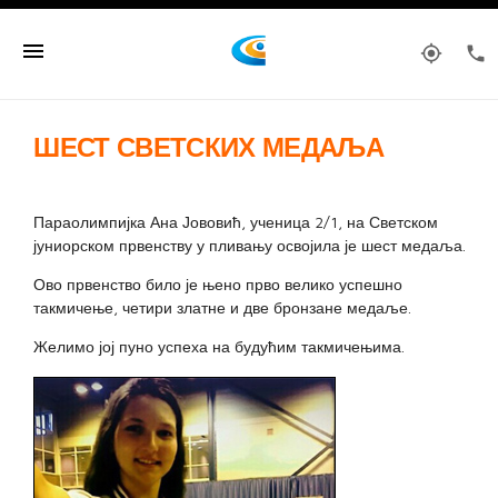
menu
my_location
phone
ШЕСТ СВЕТСКИХ МЕДАЉА
Параолимпијка Ана Јововић, ученица 2/1, на Светском
јуниорском првенству у пливању освојила је шест медаља.
Ово првенство било је њено прво велико успешно
такмичење, четири златне и две бронзане медаље.
Желимо јој пуно успеха на будућим такмичењима.