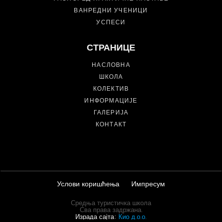
ВАНРЕДНИ УЧЕНИЦИ
УСПЕСИ
СТРАНИЦЕ
НАСЛОВНА
ШКОЛА
КОЛЕКТИВ
ИНФОРМАЦИЈЕ
ГАЛЕРИЈА
КОНТАКТ
Услови коришћења
Импресум
Средња туристичка школа
Сва права задржана.
Израда сајта:
Кио д.о.о.