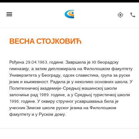
menu
my_location
phone
ВЕСНА СТОЈКОВИЋ
Рођена 29.04.1963. године. Завршила је XII беорадску
гимназију, а затим дипломирала на Филолошком факултету
Универзитета у Београду, одсек славистика, група за руски
језик и књижевност. Радила је у неколико основних школа. У
Политехничкој академији-Средњој машинској школи
започиње рад 1989. године, а у Средњој туристичкој школи
1996. године. У оквиру стручног усавршавања била је
учесник Зимске школе руског језика на Филолошком
факултету и у Руском дому.