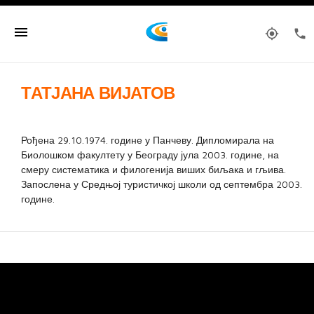
menu
my_location
phone
ТАТЈАНА ВИЈАТОВ
Рођена 29.10.1974. године у Панчеву. Дипломирала на
Биолошком факултету у Београду јула 2003. године, на
смеру систематика и филогенија виших биљака и гљива.
Запослена у Средњој туристичкој школи од септембра 2003.
године.